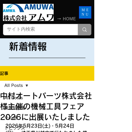
ME
NU
→ HOME
​新着情報
記事
All Posts
中村オートパーツ株式会社
All Posts
様主催の機械工具フェア
新製品情報
2026に出展いたしました
その他
2026年5月23日(土)・5月24日
トピックス