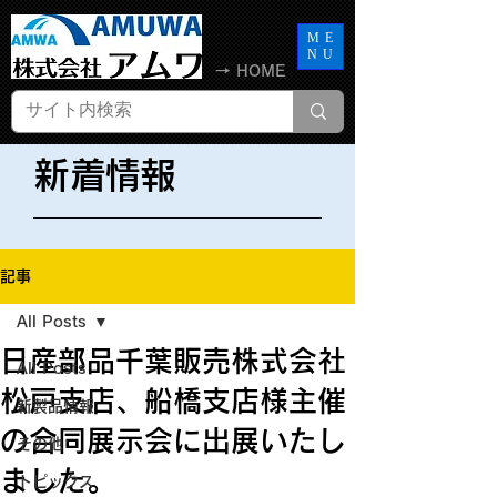
ME
NU
→ HOME
​新着情報
記事
All Posts
日産部品千葉販売株式会社
All Posts
松戸支店、船橋支店様主催
新製品情報
の合同展示会に出展いたし
その他
ました。
トピックス