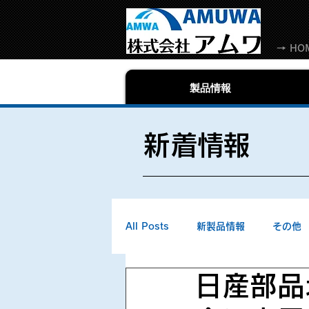
→ HO
製品情報
​新着情報
All Posts
新製品情報
その他
日産部品