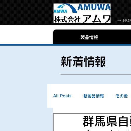
→ HO
製品情報
​新着情報
All Posts
新製品情報
その他
群馬県自