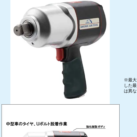
※最大
した最
は異