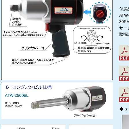
付属
ATW
30
サー
取扱
◆セ