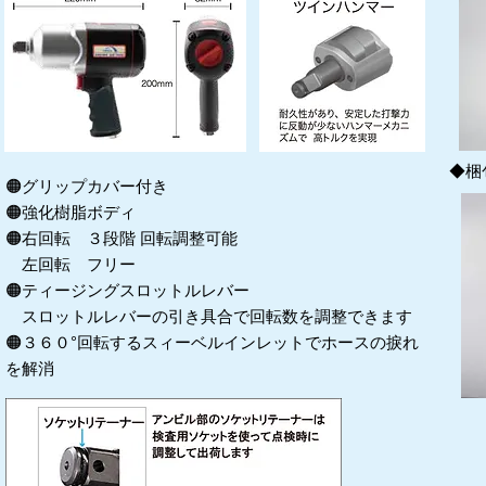
◆梱
🟠グリップカバー付き
🟠強化樹脂ボディ
🟠右回転 ３段階 回転調整可能
左回転 フリー
🟠ティージングスロットルレバー
スロットルレバーの引き具合で回転数を調整できます
🟠３６０°回転するスィーベルインレットでホースの捩れ
を解消